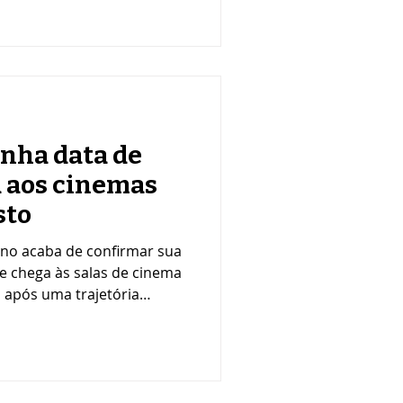
na trajetória de autores e
truir o pensamento, a
Brasil contemporâneo. Ao
itos, a nova temporada
iteratura, da poesia, do
nha data de
a aos cinemas
sto
no acaba de confirmar sua
me chega às salas de cinema
, após uma trajetória
té o circuito de festivais.
embro, o projeto contou
uno Gagliasso, além de uma
da em traduzir para as
a da história de Honestino