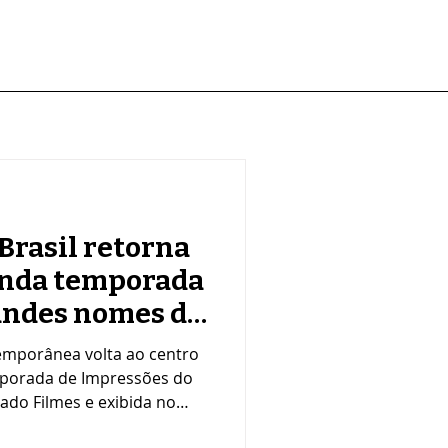
Brasil retorna
nda temporada
andes nomes da
ileira
ntemporânea volta ao centro
mporada de Impressões do
cado Filmes e exibida no
umental apresenta um