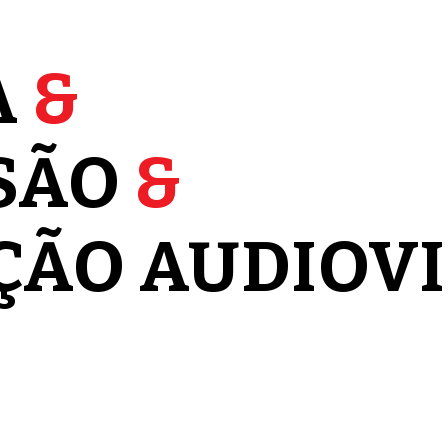
A
&
ISÃO
&
ÇÃO AUDIOV