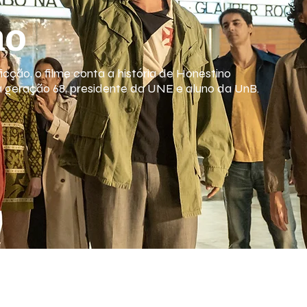
no
cção, o filme conta a história de Honestino
da geração 68, presidente da UNE e aluno da UnB.