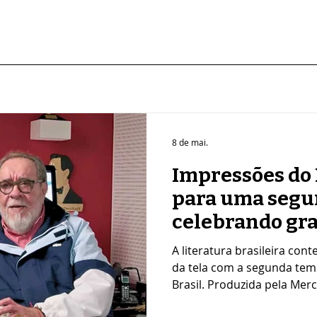
8 de mai.
Impressões do 
para uma segu
celebrando gr
literatura bras
A literatura brasileira co
da tela com a segunda te
Brasil. Produzida pela Mer
Canal Curta!, a série doc