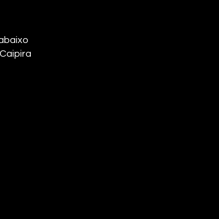
​
baixo ​
Caipira ​
​