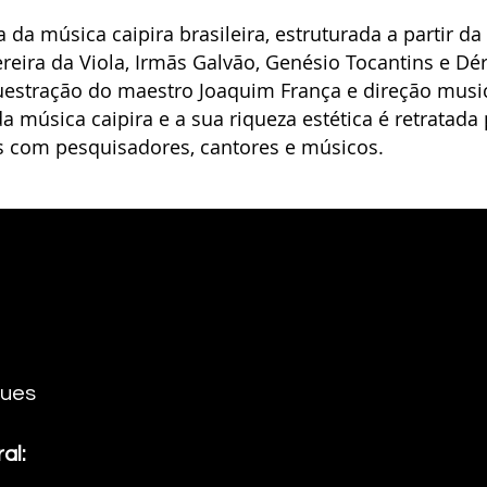
 da música caipira brasileira, estruturada a partir da
ereira da Viola, Irmãs Galvão, Genésio Tocantins e D
uestração do maestro Joaquim França e direção music
 música caipira e a sua riqueza estética é retratada
as com pesquisadores, cantores e músicos.
es ​
al: