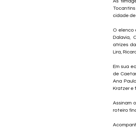
As filmag
Tocantins
cidade de 
O elenco 
Dalavia, 
atrizes da
Lira, Ricard
Em sua eq
de Caetan
Ana Paula
Kratzer e 
Assinam o
roteiro fin
Acompanhe