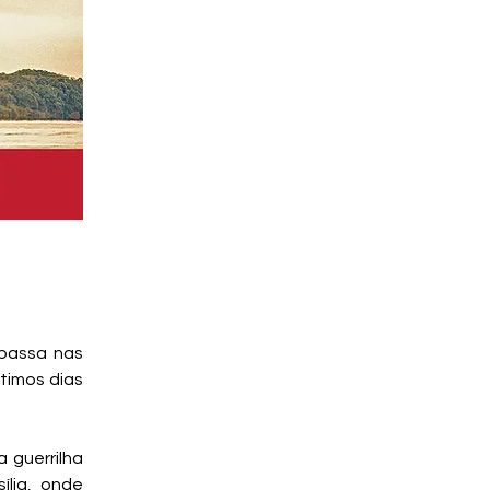
 passa nas
ltimos dias
 guerrilha
ília, onde