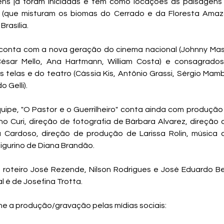
ens já foram iniciadas e têm como locações as paisagens
 (que misturam os biomas do Cerrado e da Floresta Amaz
Brasília.
conta com a nova geração do cinema nacional (Johnny Mass
César Mello, Ana Hartmann, William Costa) e consagrado
s telas e do teatro (Cássia Kis, Antônio Grassi, Sérgio Mam
o Gelli).
uipe, "O Pastor e o Guerrilheiro" conta ainda com produção
o Curi, direção de fotografia de Bárbara Alvarez, direção 
 Cardoso, direção de produção de Larissa Rolin, música
figurino de Diana Brandão.
 roteiro José Rezende, Nilson Rodrigues e José Eduardo B
al é de Josefina Trotta.
 a produção/gravação pelas mídias sociais: