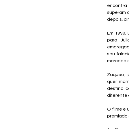
encontra 
superam d
depois, à 
Em 1999, 
para Jul
empregada
seu falec
marcado e
Zaqueu, j
quer mont
destino c
diferente
O filme é
premiado 