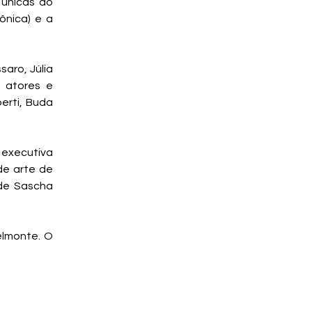
 únicas do
ônica) e a
aro, Júlia
s atores e
berti, Buda
 executiva
de arte de
 de Sascha
elmonte. O