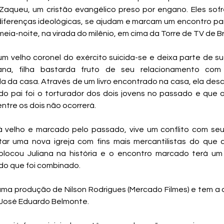
Zaqueu, um cristão evangélico preso por engano. Eles sofr
iferenças ideológicas, se ajudam e marcam um encontro pa
meia-noite, na virada do milênio, em cima da Torre de TV de Bra
um velho coronel do exército suicida-se e deixa parte de s
iana, filha bastarda fruto de seu relacionamento com
 da casa. Através de um livro encontrado na casa, ela desc
ido pai foi o torturador dos dois jovens no passado e que 
ntre os dois não ocorrerá.
á velho e marcado pelo passado, vive um conflito com seu 
ar uma nova igreja com fins mais mercantilistas do que c
olocou Juliana na história e o encontro marcado terá u
 do que foi combinado.
 uma produção de Nilson Rodrigues (Mercado Filmes) e tem a 
José Eduardo Belmonte.