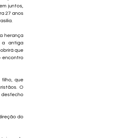
em juntos,
ra 27 anos
sília.
ua herança
 a antiga
obrirá que
o encontro
filho, que
ristãos. O
m desfecho
direção do