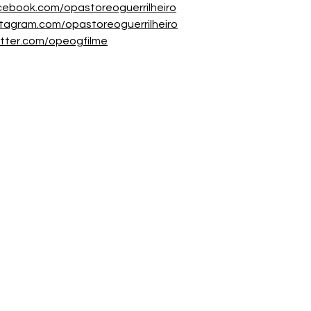
acebook.com/opastoreoguerrilheiro
nstagram.com/opastoreoguerrilheiro
witter.com/opeogfilme